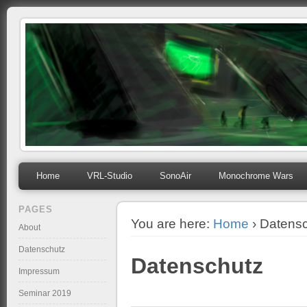
mihosoft.eu
Programming, Art, Linux, Free Software…
Home
VRL-Studio
SonoAir
Monochrome Wars
PAGES
You are here:
Home
› Datens
About
Datenschutz
Datenschutz
Impressum
Seminar 2019