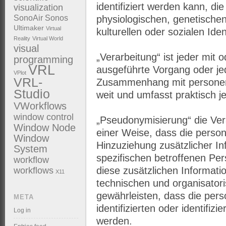
identifiziert werden kann, d
visualization
SonoAir
Sonos
physiologischen, genetischen
Ultimaker
Virtual
kulturellen oder sozialen Iden
Reality
Virtual World
visual
„Verarbeitung“ ist jeder mit 
programming
VRL
ausgeführte Vorgang oder je
VPlot
VRL-
Zusammenhang mit personenb
Studio
weit und umfasst praktisch 
VWorkflows
window control
„Pseudonymisierung“ die Ve
Window Node
einer Weise, dass die pers
Window
Hinzuziehung zusätzlicher In
System
spezifischen betroffenen Pe
workflow
workflows
diese zusätzlichen Informat
X11
technischen und organisator
gewährleisten, dass die per
META
identifizierten oder identifi
Log in
werden.