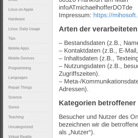
infoATmichaelhofferDOTde
Linux on Apple
Impressum:
https://mihosof
Hardware
Arten der verarbeiteten
Linux: Daily Usage
Tips
– Bestandsdaten (z.B., Nam
Mobile Apps
– Kontaktdaten (z.B., E-Mai
– Inhaltsdaten (z.B., Textein
Mobile Devices
– Nutzungsdaten (z.B., besu
Programming
Zugriffszeiten).
Languages
– Meta-/Kommunikationsdaten
Repair Things
Adressen).
Science
Kategorien betroffener
Sonos
Besucher und Nutzer des On
Teaching
bezeichnen wir die betroff
Uncategorized
als „Nutzer“).
Virtual Reality