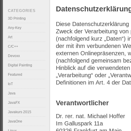
Datenschutzerklärun
CATEGORIES
3D Printing
Diese Datenschutzerklärung 
Any-Key
Zweck der Verarbeitung vo
Art
(nachfolgend kurz „Daten“) 
der mit ihm verbundenen Web
C/C++
externen Onlinepräsenzen, wi
Devoxx
(nachfolgend gemeinsam beze
Digital Painting
Hinblick auf die verwendeten 
„Verarbeitung“ oder „Verantwo
Featured
Definitionen im Art. 4 der 
IoT
Java
Verantwortlicher
JavaFX
Javakurs 2015
Dr. rer. nat. Michael Hoffer
JavaOne
Im Galluspark 11a
60326 Frankfurt am Main
Linux