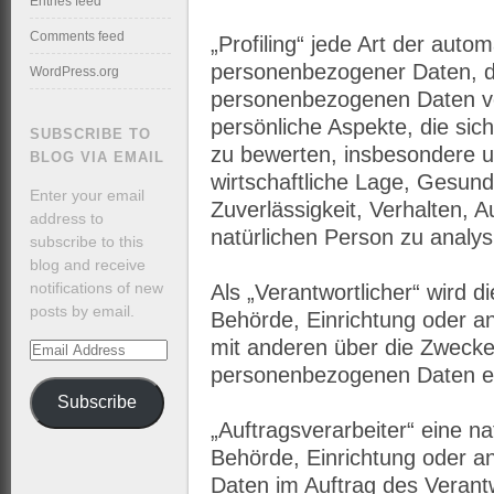
Entries feed
Comments feed
„Profiling“ jede Art der auto
personenbezogener Daten, di
WordPress.org
personenbezogenen Daten v
persönliche Aspekte, die sic
SUBSCRIBE TO
zu bewerten, insbesondere u
BLOG VIA EMAIL
wirtschaftliche Lage, Gesund
Enter your email
Zuverlässigkeit, Verhalten, 
address to
natürlichen Person zu analy
subscribe to this
blog and receive
notifications of new
Als „Verantwortlicher“ wird di
posts by email.
Behörde, Einrichtung oder an
mit anderen über die Zwecke
Email
Address
personenbezogenen Daten en
Subscribe
„Auftragsverarbeiter“ eine na
Behörde, Einrichtung oder a
Daten im Auftrag des Verantw