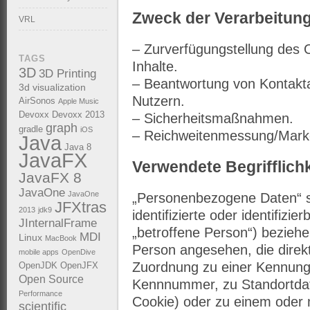
Zweck der Verarbeitun
VRL
– Zurverfügungstellung des 
TAGS
Inhalte.
3D
3D Printing
– Beantwortung von Kontakt
3d visualization
Nutzern.
AirSonos
Apple Music
Devoxx
Devoxx 2013
– Sicherheitsmaßnahmen.
graph
gradle
iOS
– Reichweitenmessung/Mark
Java
Java 8
JavaFX
Verwendete Begrifflich
JavaFX 8
JavaOne
JavaOne
„Personenbezogene Daten“ sin
JFXtras
2013
jdk9
identifizierte oder identifizi
JInternalFrame
„betroffene Person“) beziehen;
MDI
Linux
MacBook
Person angesehen, die direkt
mobile apps
OpenDive
Zuordnung zu einer Kennung
OpenJDK
OpenJFX
Open Source
Kennnummer, zu Standortdat
Performance
Cookie) oder zu einem ode
scientific